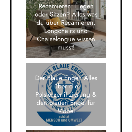
Recamieren: Liegen
oder Sitzen? Alles was
du über Recamieren,
Longchairs und
Chaiselongue wissen
musst!
Der Blaue Engel: Alles
über die
Polsterzertifizierung &
den blauen Engel für
Möbel