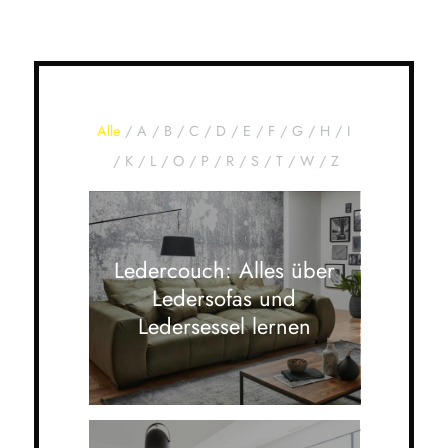
Alle
/
A
/
B
/
C
/
D
/
E
/
F
/
G
/
H
/
I
/
K
/
L
/
O
/
P
/
R
/
S
/
T
/
W
/
Z
Ledercouch: Alles über
Ledersofas und
Ledersessel lernen