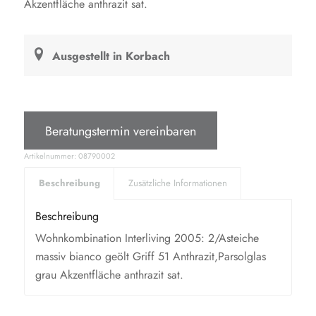
Akzentfläche anthrazit sat.
3.599,00 €.
Ausgestellt in Korbach
Beratungstermin vereinbaren
Artikelnummer:
08790002
Beschreibung
Zusätzliche Informationen
Beschreibung
Wohnkombination Interliving 2005: 2/Asteiche
massiv bianco geölt Griff 51 Anthrazit,Parsolglas
grau Akzentfläche anthrazit sat.