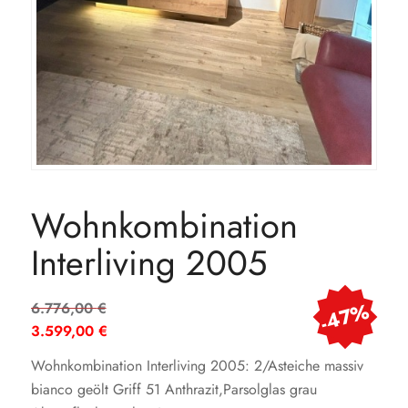
Wohnkombination
Interliving 2005
Ursprünglicher
-47%
6.776,00
€
Preis
3.599,00
€
war:
Aktueller
Wohnkombination Interliving 2005: 2/Asteiche massiv
6.776,00 €
Preis
bianco geölt Griff 51 Anthrazit,Parsolglas grau
ist: