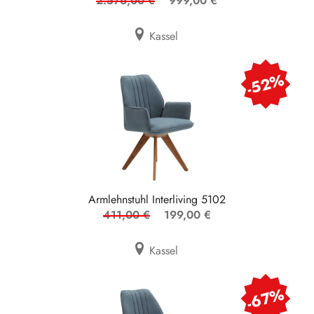
2.576,00 €
999,00 €
Kassel
-52%
Armlehnstuhl Interliving 5102
411,00 €
199,00 €
Kassel
-67%