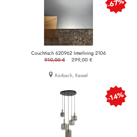
-67%
Couchtisch 620962 Interliving 2106
910,00 €
299,00 €
Korbach, Kassel
-14%