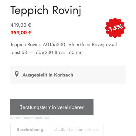
Teppich Rovinj
Ursprünglicher
-14%
419,00
€
Preis
359,00
€
war:
Aktueller
Teppich Rovinj: A0155230, Vloerkleed Rovinj ovaal
419,00 €
Preis
roest 63 – 160×230 B ca. 160 cm
ist:
359,00 €.
Ausgestellt in Korbach
Beratungstermin vereinbaren
Artikelnummer:
00460032
Beschreibung
Zusätzliche Informationen