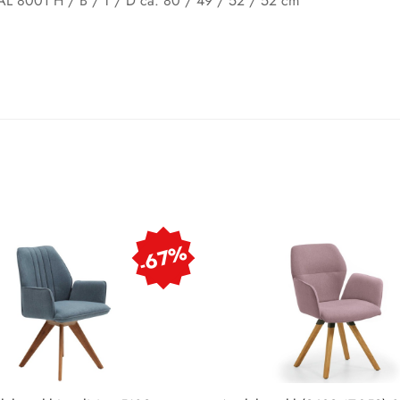
 RAL 8001 H / B / T / D ca. 80 / 49 / 52 / 52 cm
-67%