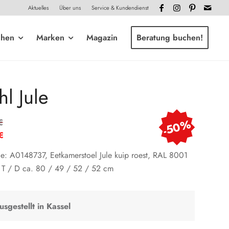
Aktuelles
Über uns
Service & Kundendienst
chen
Marken
Magazin
Beratung buchen!
hl Jule
Ursprünglicher
-50%
€
Preis
€
war:
er
ule: A0148737, Eetkamerstoel Jule kuip roest, RAL 8001
69,99 €
 T / D ca. 80 / 49 / 52 / 52 cm
€.
usgestellt in Kassel