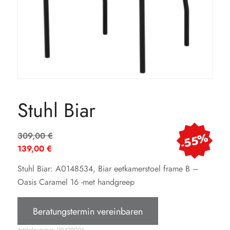
Stuhl Biar
Ursprünglicher
-55%
309,00
€
Preis
139,00
€
war:
Aktueller
Stuhl Biar: A0148534, Biar eetkamerstoel frame B –
309,00 €
Preis
Oasis Caramel 16 -met handgreep
ist:
139,00 €.
Beratungstermin vereinbaren
Artikelnummer:
00420006