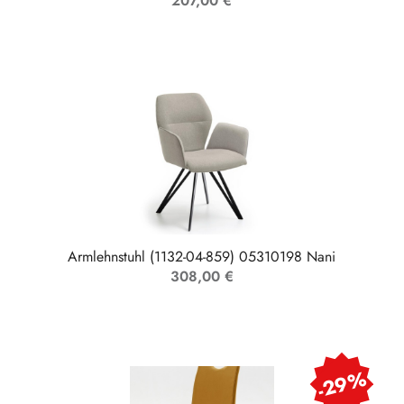
207,00 €
Armlehnstuhl (1132-04-859) 05310198 Nani
308,00 €
-29%