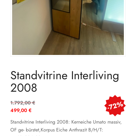
Standvitrine Interliving
2008
Ursprünglicher
-72%
1.792,00
€
Preis
499,00
€
war:
Aktueller
Standvitrine Interliving 2008: Kerneiche Umato massiv,
1.792,00 €
Preis
OF ge- bürstet,Korpus Eiche Anthrazit B/H/T:
ist: