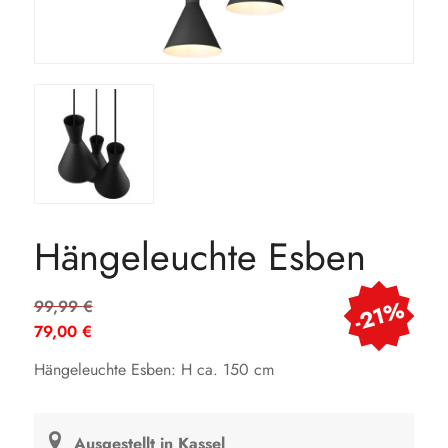
Hängeleuchte Esben
Ursprünglicher
-21%
99,99
€
Preis
79,00
€
war:
Aktueller
Hängeleuchte Esben: H ca. 150 cm
99,99 €
Preis
ist:
79,00 €.
Ausgestellt in Kassel