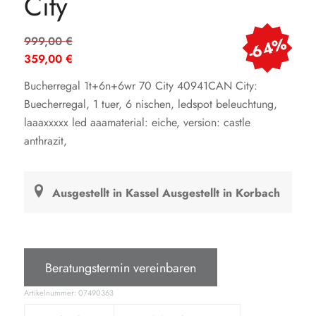
City
Ursprünglicher
-64%
999,00
€
Preis
359,00
€
war:
Aktueller
Bucherregal 1t+6n+6wr 70 City 40941CAN City:
999,00 €
Preis
Buecherregal, 1 tuer, 6 nischen, ledspot beleuchtung,
ist:
laaaxxxxx led aaamaterial: eiche, version: castle
359,00 €.
anthrazit,
Ausgestellt in Kassel
Ausgestellt in Korbach
Beratungstermin vereinbaren
Artikelnummer:
07490363