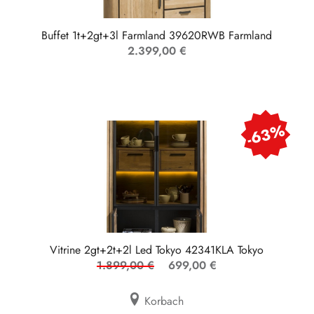
Buffet 1t+2gt+3l Farmland 39620RWB Farmland
2.399,00 €
-63%
Vitrine 2gt+2t+2l Led Tokyo 42341KLA Tokyo
1.899,00 €
699,00 €
Korbach