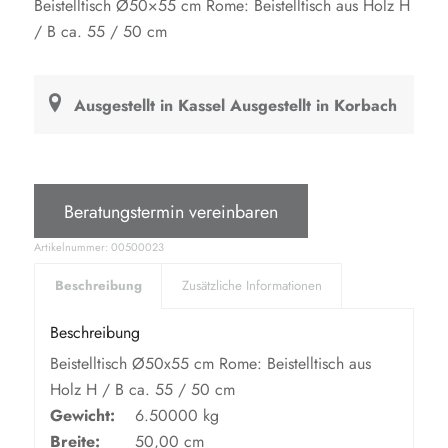
Beistelltisch Ø50×55 cm Rome: Beistelltisch aus Holz H
189,00 €
Preis
/ B ca. 55 / 50 cm
ist:
99,00 €.
Ausgestellt in Kassel
Ausgestellt in Korbach
Beratungstermin vereinbaren
Artikelnummer:
00500023
Beschreibung
Zusätzliche Informationen
Beschreibung
Beistelltisch Ø50x55 cm Rome: Beistelltisch aus
Holz H / B ca. 55 / 50 cm
Gewicht:
6.50000 kg
Breite:
50,00 cm