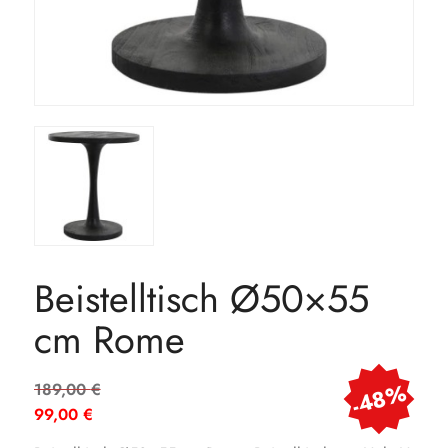
Beistelltisch Ø50×55
cm Rome
Ursprünglicher
-48%
189,00
€
Preis
99,00
€
war:
Aktueller