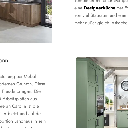
kombiniert mit einer wertig
eine
Designerküche
der Ex
von viel Stauraum und einer
mehr außer gleich loskoch
mann
stellung bei Möbel
odernen Grünton. Diese
el Freude bringen. Die
 Arbeitsplatten aus
re an Carolin ist die
ler bietet und auf der
portion Landhaus in sein