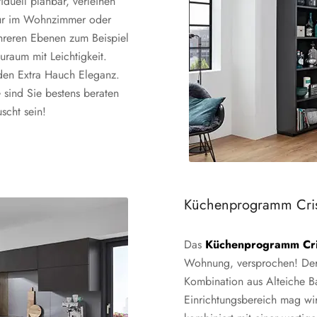
viduell planbar, verleihen
nur im Wohnzimmer oder
reren Ebenen zum Beispiel
auraum mit Leichtigkeit.
 den Extra Hauch Eleganz.
sind Sie bestens beraten
scht sein!
Küchenprogramm Cris
Das
Küchenprogramm Cri
Wohnung, versprochen! De
Kombination aus Alteiche B
Einrichtungsbereich mag wi