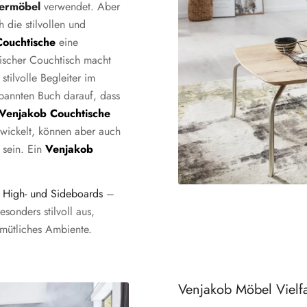
termöbel
verwendet. Aber
 die stilvollen und
Couchtische
eine
ischer Couchtisch macht
tilvolle Begleiter im
pannten Buch darauf, dass
Venjakob Couchtische
wickelt, können aber auch
sein. Ein
Venjakob
r
High- und Sideboards
–
onders stilvoll aus,
emütliches Ambiente.
Venjakob Möbel Vielfa