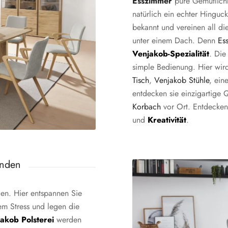
Esszimmer
pure Gemütlichk
natürlich ein echter Hinguck
bekannt und vereinen all di
unter einem Dach. Denn
Ess
Venjakob-Spezialität
. Die
simple Bedienung. Hier wir
Tisch
,
Venjakob Stühle
, ein
entdecken sie einzigartige 
Korbach
vor Ort. Entdecken
und
Kreativität
.
unden
en. Hier entspannen Sie
em Stress und legen die
akob Polsterei
werden