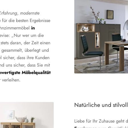
 Erfahrung
,
modernste
n
für die besten Ergebnisse
Wohnzimmermöbel
in
evise: „Nur wer um die
tets daran, der Zeit einen
n gesammelt, überlegt und
 sicher, dass ihre Kunden
d uns sicher, dass Sie mit
wertigste Möbelqualität
 verleihen.
Natürliche und stilvo
Liebe für Ihr Zuhause geht