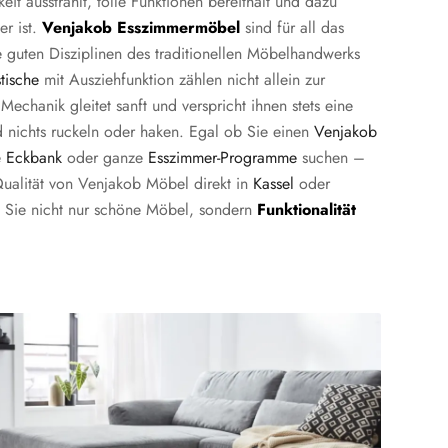
eit ausstrahlt, tolle Funktionen bereithält und dazu
er ist.
Venjakob Esszimmermöbel
sind für all das
e guten Disziplinen des traditionellen Möbelhandwerks
tische
mit Ausziehfunktion zählen nicht allein zur
 Mechanik gleitet sanft und verspricht ihnen stets eine
d nichts ruckeln oder haken. Egal ob Sie einen
Venjakob
e
Eckbank
oder ganze
Esszimmer-Programme
suchen –
Qualität von Venjakob Möbel direkt in
Kassel
oder
 Sie nicht nur schöne Möbel, sondern
Funktionalität