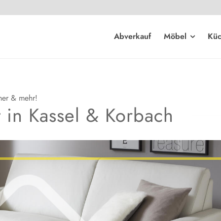
Abverkauf
Möbel
Kü
mer & mehr!
t in Kassel
&
Korbach