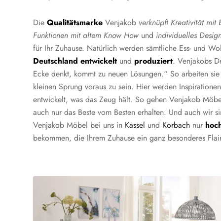
Die
Qualitätsmarke
Venjakob
verknüpft Kreativität mit
Funktionen mit altem Know How
und
individuelles Desig
für Ihr Zuhause. Natürlich werden sämtliche Ess- und 
Deutschland entwickelt
und
produziert
. Venjakobs D
Ecke denkt, kommt zu neuen Lösungen.“ So arbeiten sie s
kleinen Sprung voraus zu sein. Hier werden Inspiratione
entwickelt, was das Zeug hält. So gehen Venjakob Möbel
auch nur das Beste vom Besten erhalten. Und auch wir sin
Venjakob Möbel bei uns in
Kassel
und
Korbach
nur
hoch
bekommen, die Ihrem Zuhause ein ganz besonderes Flair