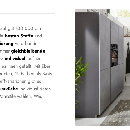
auf gut 100.000 qm
die
besten
Stoffe
und
sierung
wird bei der
 immer
gleichbleibende
anz
individuell
auf Sie
es Ihnen gefällt. Mit über
onten, 15 Farben als Basis
iffvariationen gibt es
umküche
individualisieren
Wohnstile wählen. Was