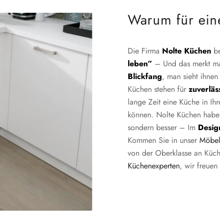
Warum für ein
Die Firma
Nolte Küchen
be
leben”
– Und das merkt man
Blickfang
, man sieht ihne
Küchen stehen für
zuverläs
lange Zeit eine Küche in Ih
können. Nolte Küchen haben 
sondern besser – Im
Desig
Kommen Sie in unser
Möbel
von der Oberklasse an Küch
Küchenexperten
, wir freuen