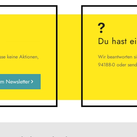
Du hast e
se keine Aktionen,
Wir beantworten sie
94188-0 oder sende
m Newsletter