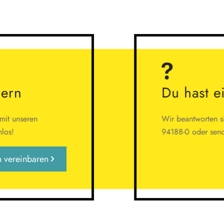
hern
Du hast e
 mit unseren
Wir beantworten sie
nlos!
94188-0 oder sende
n vereinbaren